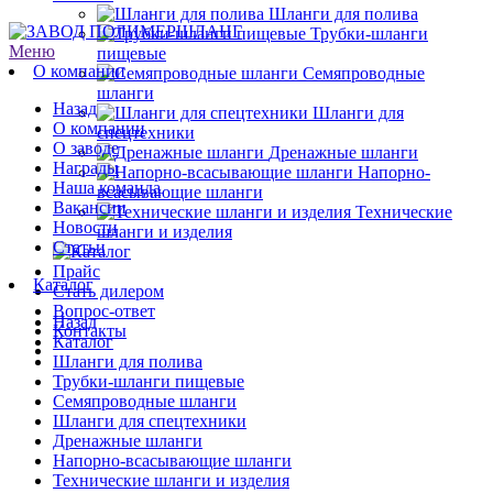
Шланги для полива
Трубки-шланги
Меню
пищевые
О компании
Семяпроводные
шланги
Назад
Шланги для
О компании
спецтехники
О заводе
Дренажные шланги
Награды
Напорно-
Наша команда
всасывающие шланги
Вакансии
Технические
Новости
шланги и изделия
Статьи
Прайс
Каталог
Стать дилером
Вопрос-ответ
Назад
Контакты
Каталог
Шланги для полива
Трубки-шланги пищевые
Семяпроводные шланги
Шланги для спецтехники
Дренажные шланги
Напорно-всасывающие шланги
Технические шланги и изделия