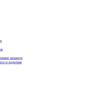
е
ки
ающие шланги
ги и изделия