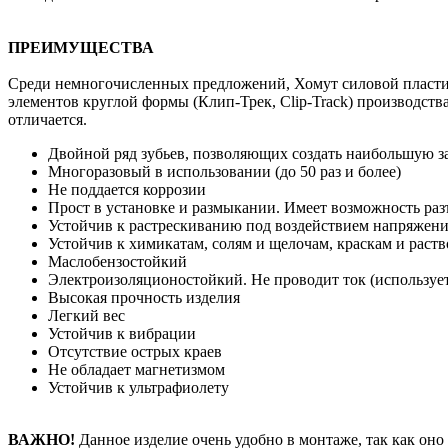
ПРЕИМУЩЕСТВА
Среди немногочисленных предложений, Хомут силовой пласт
элементов круглой формы (Клип-Трек, Clip-Track) производ
отличается.
Двойной ряд зубьев, позволяющих создать наибольшую з
Многоразовый в использовании (до 50 раз и более)
Не поддается коррозии
Прост в установке и размыкании. Имеет возможность раз
Устойчив к растрескиванию под воздействием напряжен
Устойчив к химикатам, солям и щелочам, краскам и раств
Маслобензостойкий
Электроизоляционостойкий. Не проводит ток (используетс
Высокая прочность изделия
Легкий вес
Устойчив к вибрации
Отсутствие острых краев
Не обладает магнетизмом
Устойчив к ультрафиолету
ВАЖНО!
Данное изделие очень удобно в монтаже, так как оно