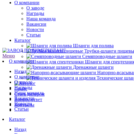
О компании
О заводе
Награды
Наша команда
Вакансии
Новости
Статьи
Каталог
Шланги для полива
Трубки-шланги пищевы
Меню
Семяпроводные шланги
О компании
Шланги для спецтехни
Дренажные шланги
Назад
Напорно-всасыв
О компании
Технические шлан
О заводе
Награды
Прайс
Наша команда
Стать дилером
Вакансии
Вопрос-ответ
Новости
Контакты
Статьи
Каталог
Назад