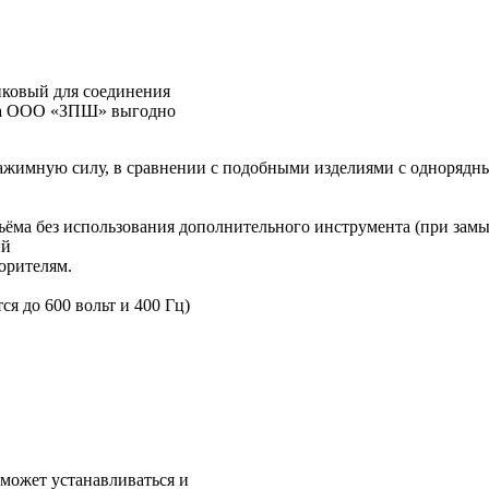
иковый для соединения
ства ООО «ЗПШ» выгодно
ажимную силу, в сравнении с подобными изделиями с однорядны
ъёма без использования дополнительного инструмента (при зам
ий
орителям.
я до 600 вольт и 400 Гц)
 может устанавливаться и