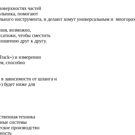
оверхностях частей
гольника, помогают
ельного инструмента, и делают хомут универсальным и многора
ения, возможно,
ссатижи, чтобы сместить
тношению друг к другу.
Track») и измерении
ом, способно
 в зависимости от шланга и
») будет ниже для
кохозяйственная техника
ромассажные системы
ое производство
ость