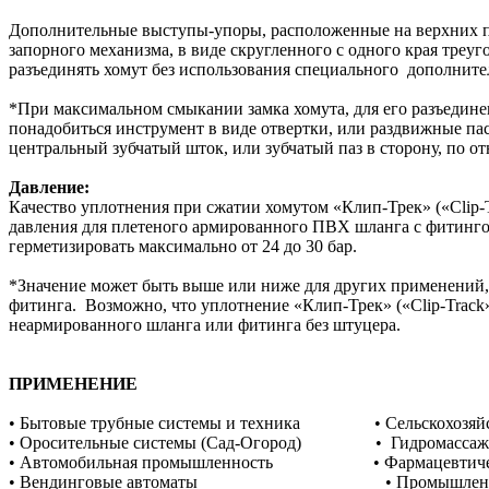
Дополнительные выступы-упоры, расположенные на верхних п
запорного механизма, в виде скругленного с одного края треу
разъединять хомут без использования специального дополнит
*При максимальном смыкании замка хомута, для его разъедин
понадобиться инструмент в виде отвертки, или раздвижные па
центральный зубчатый шток, или зубчатый паз в сторону, по о
Давление:
Качество уплотнения при сжатии хомутом «Клип-Трек» («Clip-
давления для плетеного армированного ПВХ шланга с фитинг
герметизировать максимально от 24 до 30 бар.
*Значение может быть выше или ниже для других применений,
фитинга. Возможно, что уплотнение «Клип-Трек» («Clip-Track
неармированного шланга или фитинга без штуцера.
ПРИМЕНЕНИЕ
• Бытовые трубные системы и техника • Сельс
• Оросительные системы (Сад-Огород) • Гид
• Автомобильная промышленность • Фармацевтическ
• Вендинговые автоматы • Промышленн